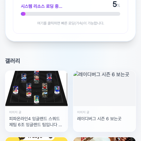
5
%
시스템 리소스 로딩 중...
광고 [X]를 누르면 내용이 해제됩니다
여기를 클릭하면 빠른 로딩(가속)이 가능합니다.
갤러리
이미지 글
이미지 글
피파온라인4 잉글랜드 스쿼드
레이디버그 시즌 6 보는곳
제팀 6조 잉글랜드 팀입니다 지
금 제가 가지고 있는 4조를 더